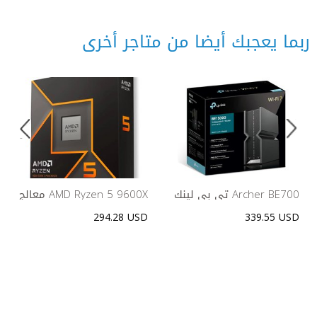
ربما يعجبك أيضا من متاجر أخرى
تي بي لينك Archer BE700
معالج AMD Ryzen 5 9600X
BE15000 – راوتر Wi-Fi 7
للألعاب بمقبس AM5
294.28 USD
339.55 USD
ثلاثي النطاقات، بسرعة 2.5
جيجابت/10 جيجابت