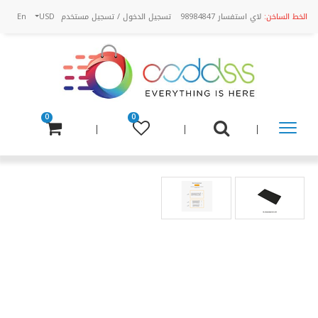
الخط الساخن:
لاي استفسار 98984847
تسجيل الدخول
/
تسجيل مستخدم
USD
En
0
0
تسوق
عن
طريق
الفئة