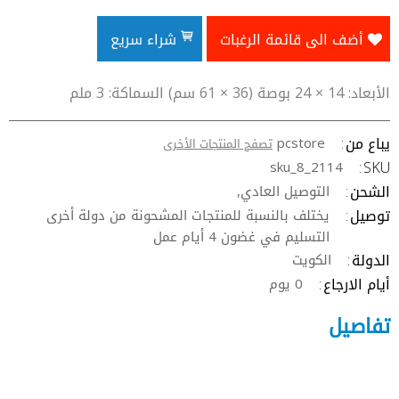
أضف الى قائمة الرغبات
شراء سريع
الأبعاد: 14 × 24 بوصة (36 × 61 سم) السماكة: 3 ملم
يباع من
pcstore
تصفح المنتجات الأخرى
SKU
sku_8_2114
الشحن
التوصيل العادي,
توصيل
يختلف بالنسبة للمنتجات المشحونة من دولة أخرى
التسليم في غضون 4 أيام عمل
الدولة
الكويت
أيام الارجاع
0 يوم
تفاصيل