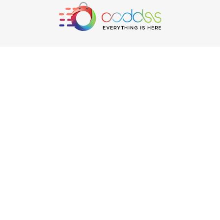
حول OODDSS
عن أودس
لماذا أودس؟
الأسئلة الشائعة
إتصل بنا
طلبات
حسابي
تتبع الشحنات
خدمة العملاء
سياسة الارجاع والاستبدال