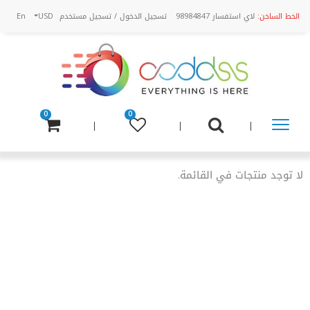
الخط الساخن:
لاي استفسار 98984847
تسجيل الدخول
/
تسجيل مستخدم
USD
En
0
0
تسوق
عن
لا توجد منتجات في القائمة.
طريق
الفئة