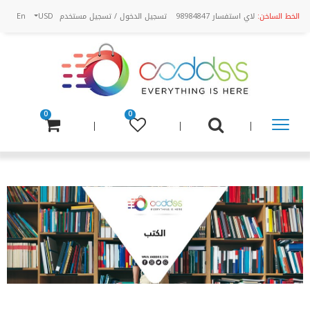
الخط الساخن:
لاي استفسار 98984847
تسجيل الدخول
/
تسجيل مستخدم
USD
En
0
0
تسوق
عن
طريق
الفئة