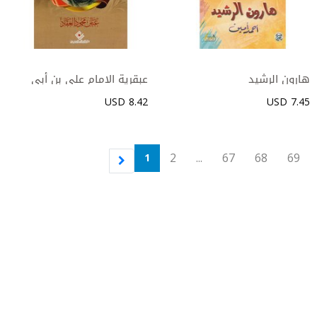
‎عبقرية الامام علي بن أبي
طالب رضي الله عنه‎
8.42 USD
7.45 USD
2
...
67
68
69
1
التالي