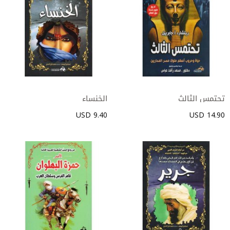
الخنساء‎
9.40 USD
14.90 USD