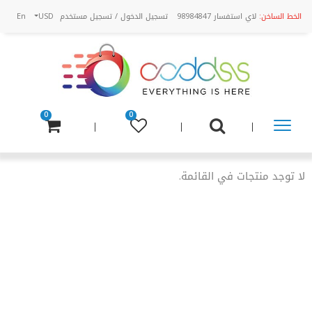
الخط الساخن:
لاي استفسار 98984847
تسجيل الدخول
/
تسجيل مستخدم
USD
En
0
0
تسوق
عن
لا توجد منتجات في القائمة.
طريق
الفئة