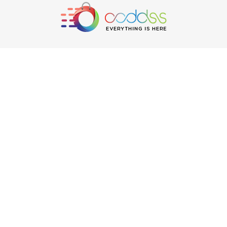
حول OODDSS
عن أودس
لماذا أودس؟
الأسئلة الشائعة
إتصل بنا
طلبات
حسابي
تتبع الشحنات
خدمة العملاء
سياسة الارجاع والاستبدال