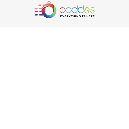
حول OODDSS
عن أودس
لماذا أودس؟
الأسئلة الشائعة
إتصل بنا
طلبات
حسابي
تتبع الشحنات
خدمة العملاء
سياسة الارجاع والاستبدال