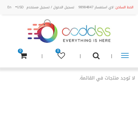
الخط الساخن:
لاي استفسار 98984847
تسجيل الدخول
/
تسجيل مستخدم
USD
En
0
0
تسوق
عن
لا توجد منتجات في القائمة.
طريق
الفئة