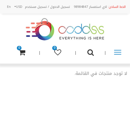
الخط الساخن:
لاي استفسار 98984847
تسجيل الدخول
/
تسجيل مستخدم
USD
En
0
0
تسوق
عن
لا توجد منتجات في القائمة.
طريق
الفئة