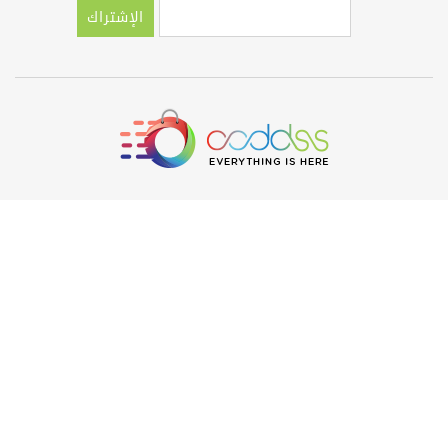
الإشتراك
حول OODDSS
عن أودس
لماذا أودس؟
الأسئلة الشائعة
إتصل بنا
طلبات