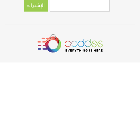
الإشتراك
حول OODDSS
عن أودس
لماذا أودس؟
الأسئلة الشائعة
إتصل بنا
طلبات