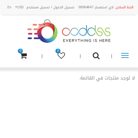
الخط الساخن:
لاي استفسار 98984847
تسجيل الدخول
/
تسجيل مستخدم
USD
En
0
0
تسوق
عن
لا توجد منتجات في القائمة.
طريق
الفئة