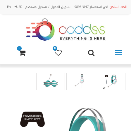
الخط الساخن:
لاي استفسار 98984847
تسجيل الدخول
/
تسجيل مستخدم
USD
En
0
0
تسوق
عن
طريق
الفئة