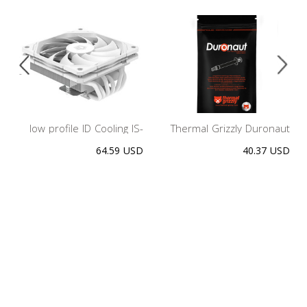
low profile ID Cooling IS-
Thermal Grizzly Duronaut
67XT 6 Heat Pipes
64.59 USD
40.37 USD