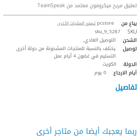
تعليق مريح ميكروفون معتمد من TeamSpeak
يباع من
pcstore
تصفح المنتجات الأخرى
SKU
sku_9_5287
الشحن
التوصيل العادي,
توصيل
يختلف بالنسبة للمنتجات المشحونة من دولة أخرى
التسليم في غضون 4 أيام عمل
الدولة
الكويت
أيام الارجاع
0 يوم
تفاصيل
ربما يعجبك أيضا من متاجر أخرى