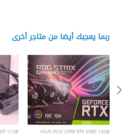
ربما يعجبك أيضا من متاجر أخرى
0TI 11GB
ASUS ROG STRIX RTX 3080 10GB