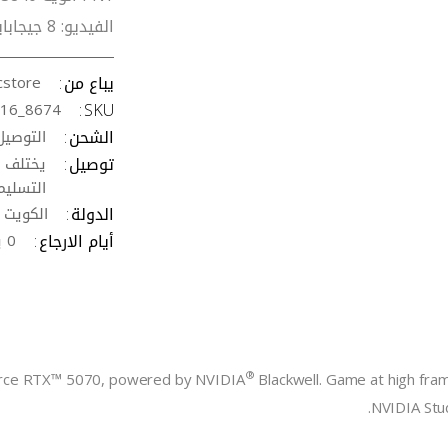
الفيديو: ‎8 جيجابايت GDDR7 الحد الأقصى لدعم الشاشات: ‎4 شاشات
يباع من
cstore
SKU
_16_8674
الشحن
التوصي,
توصيل
يختلف ب
التسليم في
الدولة
الكويت
أيام الارجاع
0 يوم
®
orce RTX™ 5070, powered by NVIDIA
Blackwell. Game at high fram
NVIDIA Stud