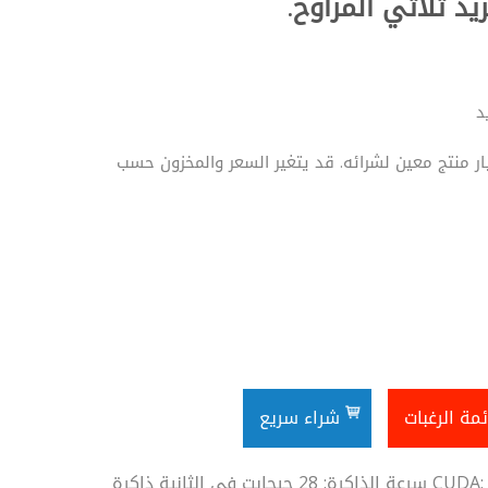
ريد ثلاثي المراوح
د
ر منتج معين لشرائه. قد يتغير السعر والمخزون حسب
شراء سريع
PNY أنوية CUDA: ‎3840 سرعة الذاكرة: ‎28 جيجابت في الثانية ذاكرة