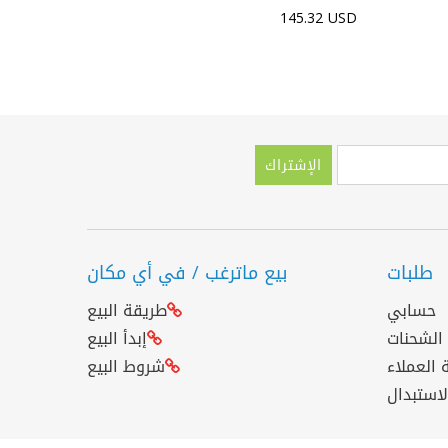
1.05 USD
145.32 USD
4 مراوح
الإشتراك
طلبات
بيع ماترغب / في أي مكان
حسابي
طريقة البيع
 الشحنات
إبدأ البيع
 العملاء
شروط البيع
لاستبدال