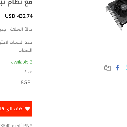
مع نظام تب.
432.74 USD
حالة السلعة : جدي
حدد السمات لاختيا
السمات.
2 available
Size
8GB
أضف الى قائمة الرغبات